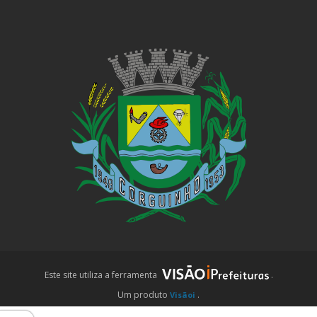
site
Prefeitura
Prefeitura
iPrefeituras
Este site utiliza a ferramenta
.
Um produto
.
Visãoi