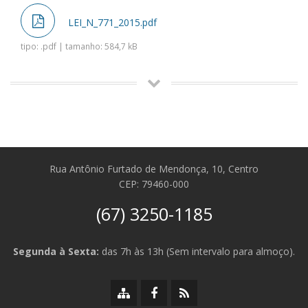
LEI_N_771_2015.pdf
tipo: .pdf | tamanho: 584,7 kB
Rua Antônio Furtado de Mendonça, 10, Centro
CEP: 79460-000
(67) 3250-1185
Segunda à Sexta:
das 7h às 13h (Sem intervalo para almoço).
Mapa
Facebook
RSS
do
da
da