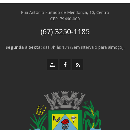
Rua Antônio Furtado de Mendonça, 10, Centro
CEP: 79460-000
(67) 3250-1185
Segunda à Sexta:
das 7h às 13h (Sem intervalo para almoço).
Mapa
Facebook
RSS
do
da
da
site
Prefeitura
Prefeitura