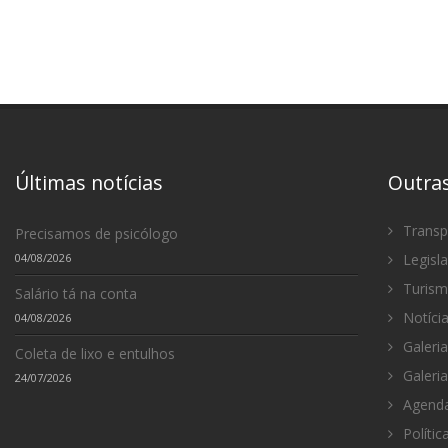
Últimas notícias
Outra
Transp
Precisamos de psicólogo
04/08/2026
Legisl
Turis
Salário tá na conta
Notíci
04/08/2026
Galeria
Coleta de lixo e entulhos
Galeria
24/07/2026
Agenda
Polític