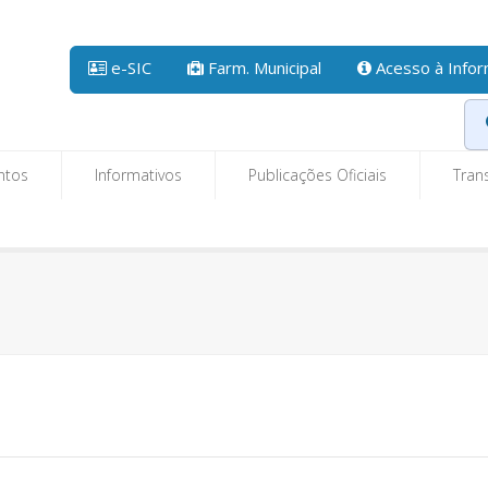
e-SIC
Farm. Municipal
Acesso à Info
ntos
Informativos
Publicações Oficiais
Tran