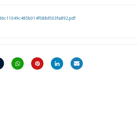
86c11049c485b014f088d503fa892.pdf