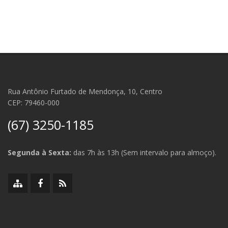
Rua Antônio Furtado de Mendonça, 10, Centro
CEP: 79460-000
(67) 3250-1185
Segunda à Sexta:
das 7h às 13h (Sem intervalo para almoço).
Mapa
Facebook
RSS
do
da
da
site
Prefeitura
Prefeitura