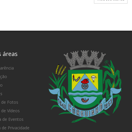
s áreas
arência
ação
mo
as
 de Fotos
 de Vídeos
 de Eventos
a de Privacidade