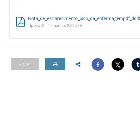
Nota_de_esclarecimento_piso_da_enfermagempdf_dd3
Tipo: pdf | Tamanho: 820,6 kB
𝕏
Voltar