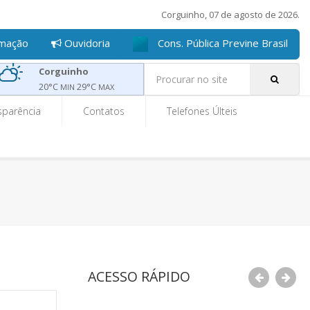
Corguinho, 07 de agosto de 2026.
rmação
Ouvidoria
Cons. Pública Previne Brasil
Pe
Corguinho
20
°C
29
°C
MIN
MAX
sparência
Contatos
Telefones Últeis
ACESSO RÁPIDO