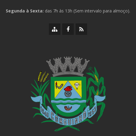
Segunda à Sexta:
das 7h às 13h (Sem intervalo para almoço).
Mapa
Facebook
RSS
do
da
da
site
Prefeitura
Prefeitura