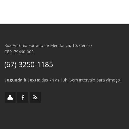
Rua Antônio Furtado de Mendonça, 10, Centro
CEP: 79460-000
(67) 3250-1185
Segunda à Sexta:
das 7h às 13h (Sem intervalo para almoço).
Mapa
Facebook
RSS
do
da
da
site
Prefeitura
Prefeitura