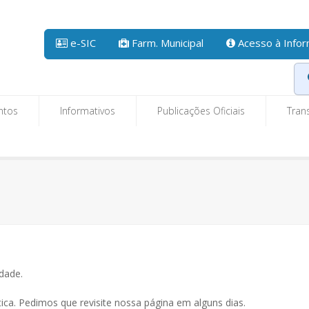
e-SIC
Farm. Municipal
Acesso à Info
ntos
Informativos
Publicações Oficiais
Tran
dade.
ica. Pedimos que revisite nossa página em alguns dias.