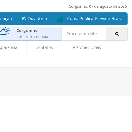
Corguinho, 07 de agosto de 2026.
rmação
Ouvidoria
Cons. Pública Previne Brasil
Pe
Corguinho
19
°C
33
°C
MIN
MAX
sparência
Contatos
Telefones Últeis