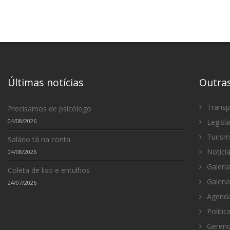
Últimas notícias
Outra
Transp
Precisamos de psicólogo
04/08/2026
Legisl
Turis
Salário tá na conta
Notíci
04/08/2026
Galeria
Coleta de lixo e entulhos
Galeria
24/07/2026
Agenda
Polític
Gerenc