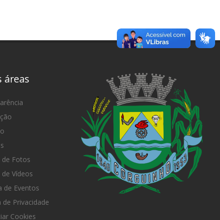
s áreas
arência
ação
mo
as
 de Fotos
 de Vídeos
 de Eventos
a de Privacidade
iar Cookies